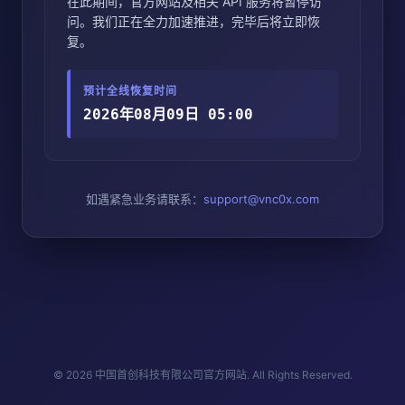
在此期间，官方网站及相关 API 服务将暂停访
问。我们正在全力加速推进，完毕后将立即恢
复。
预计全线恢复时间
2026年08月09日 05:00
如遇紧急业务请联系：
support@vnc0x.com
© 2026 中国首创科技有限公司官方网站. All Rights Reserved.