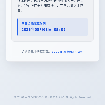
在此期间，官方网站及相关 API 服务将暂停访
问。我们正在全力加速推进，完毕后将立即恢
复。
预计全线恢复时间
2026年08月08日 05:00
如遇紧急业务请联系：
support@dqqwn.com
© 2026 中国首创科技有限公司官方网站. All Rights Reserved.