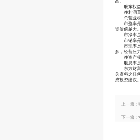
高。
股东权益又
净利润又称
总营业收入
市盈率是公
资价值越大
市净率是公
市销率是股
市现率是股
多，经营压
净资产收益
股息率是股
东方财富网
关资料之任
成投资建议
上一篇 
下一篇 :