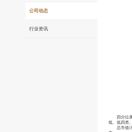
木
结
公司动态
构
行业资讯
建
筑
专
家
四分位属性
低、低四类
总市值计算