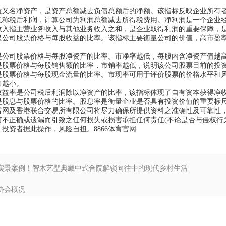
名净资产，是资产总额减去负债总额后的净额。该指标反映企业所有者
税后利润，计算公司为利润总额减去所得税费用。净利润是一个企业经
指主营业务收入与其他业务收入之和，是企业取得利润的重要保障，是
司股票价格与每股收益的比率。该指标主要衡量公司的价值，高市盈率
。
司股票价格与每股净资产的比率。市净率越低，每股内含净资产值越高
票价格与每股销售额的比率，市销率越低，说明该公司股票目前的投
票价格与每股现金流量的比率。市现率可用于评价股票的价格水平和风
力越小。
率是公司税后利润除以净资产的比率，该指标体现了自有资本获得净收
息与股票价格的比率。股息率是衡量企业是否具有投资价值的重要标尺
及香港联合交易所有限公司将尽力确保所提供资料之准确性及可靠性，
何不正确或遗漏而引致之任何损失或损害承担任何责任(不论是否与侵权行
。投资者据此操作，风险自担。
8866体育官网
: 实景案例！智木艺墅典藏中式合院解锁向往中的现代乡村生活
 协会概况