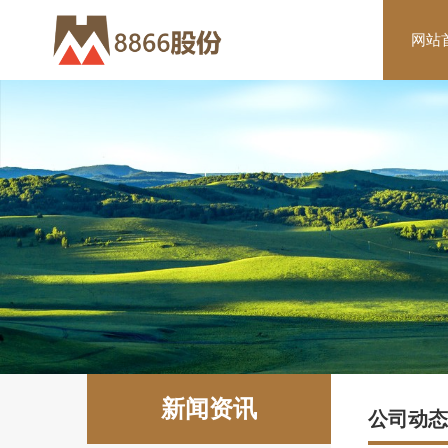
8866
网站
股
份
有
限
公
司
-
装
配
式
新闻资讯
公司动态