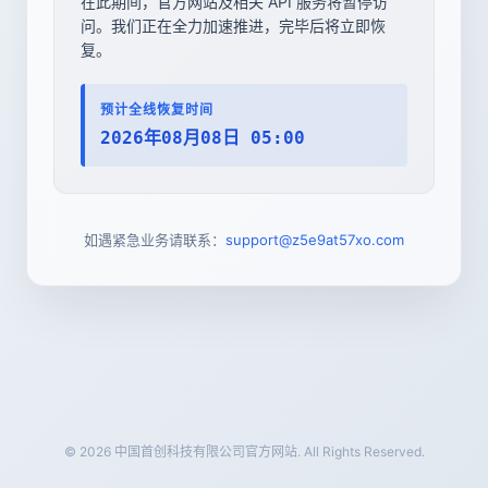
在此期间，官方网站及相关 API 服务将暂停访
问。我们正在全力加速推进，完毕后将立即恢
复。
预计全线恢复时间
2026年08月08日 05:00
如遇紧急业务请联系：
support@z5e9at57xo.com
© 2026 中国首创科技有限公司官方网站. All Rights Reserved.