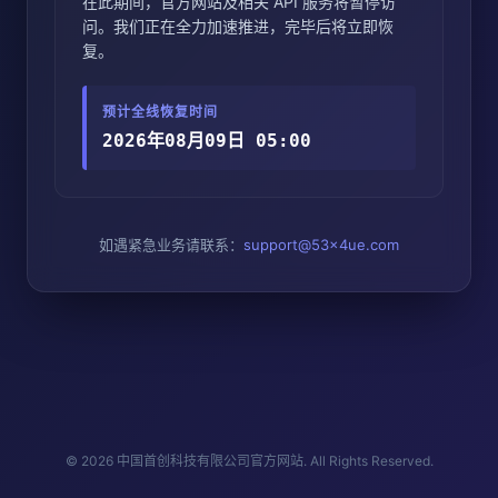
在此期间，官方网站及相关 API 服务将暂停访
问。我们正在全力加速推进，完毕后将立即恢
复。
预计全线恢复时间
2026年08月09日 05:00
如遇紧急业务请联系：
support@53x4ue.com
© 2026 中国首创科技有限公司官方网站. All Rights Reserved.