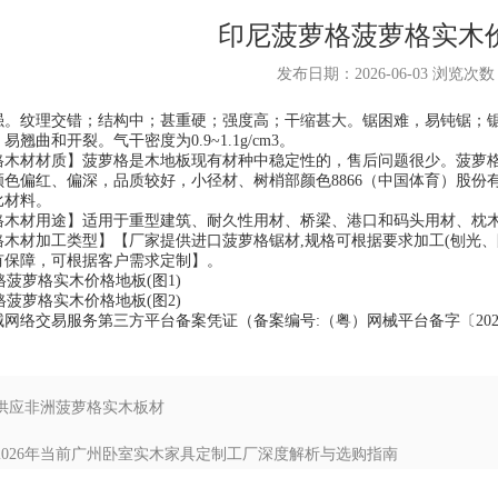
印尼菠萝格菠萝格实木
发布日期：2026-06-03 浏览次
纹理交错；结构中；甚重硬；强度高；干缩甚大。锯困难，易钝锯；锯
翘曲和开裂。气干密度为0.9~1.1g/cm3。
材材质】菠萝格是木地板现有材种中稳定性的，售后问题很少。菠萝格因
颜色偏红、偏深，品质较好，小径材、树梢部颜色
8866（中国体育）股份
比材料。
材用途】适用于重型建筑、耐久性用材、桥梁、港口和码头用材、枕木
材加工类型】【厂家提供进口菠萝格锯材,规格可根据要求加工(刨光、防
有保障，可根据客户需求定制】。
交易服务第三方平台备案凭证（备案编号:（粤）网械平台备字〔2023〕
: 供应非洲菠萝格实木板材
: 2026年当前广州卧室实木家具定制工厂深度解析与选购指南