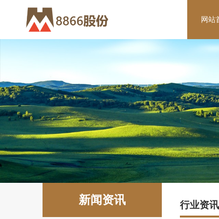
8866
网站
股
份
有
限
公
司
-
装
配
式
新闻资讯
行业资讯