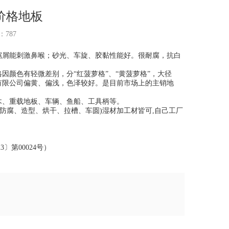
价格地板
数：
787
屑能刺激鼻喉；砂光、车旋、胶黏性能好。很耐腐，抗白
颜色有轻微差别，分“红菠萝格”、“黄菠萝格”，大径
有限公司
偏黄、偏浅，色泽较好。是目前市场上的主销地
、重载地板、车辆、鱼船、工具柄等。
腐、造型、烘干、拉槽、车圆)湿材加工材皆可,自己工厂
第00024号）