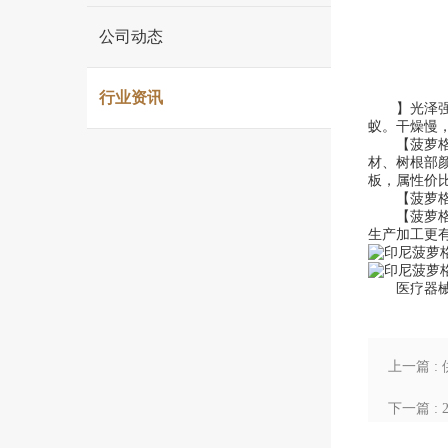
木
结
公司动态
构
行业资讯
建
】光泽强。
蚁。干燥慢，易
筑
【菠萝格木
材、树根部
板，属性价
专
【菠萝格木
【菠萝格木
家
生产加工更
医疗器械网络
上一篇 
下一篇 