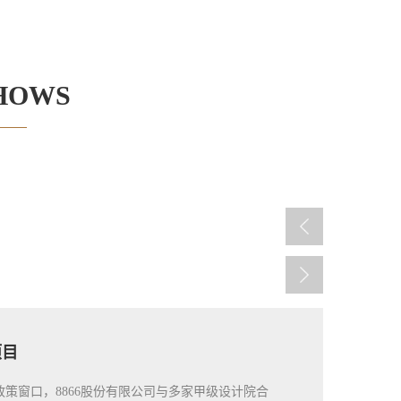
HOWS
项目
政策窗口，8866股份有限公司与多家甲级设计院合