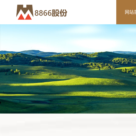
8866
网站
股
份
有
限
公
司
-
装
配
式