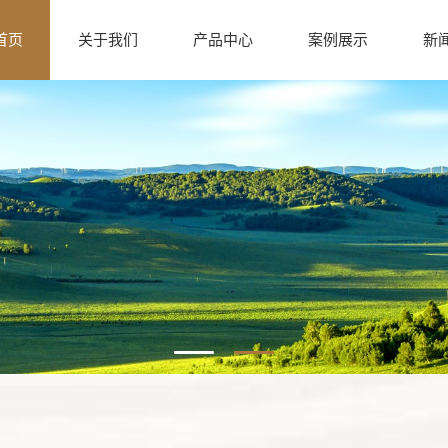
首页
关于我们
产品中心
案例展示
新