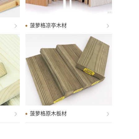
菠萝格凉亭木材
防腐木凉亭建材
菠萝格原木板材
防腐木保障房用材