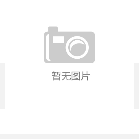
您当前使用的浏览器版本过低，可能存在安全
风险，建议升级浏览器，或者用以下浏览器浏
览 ｜苏州湾景苑项目于 2026 年 8 月 06 日更
新官方电话服务渠道
VIEW MORE