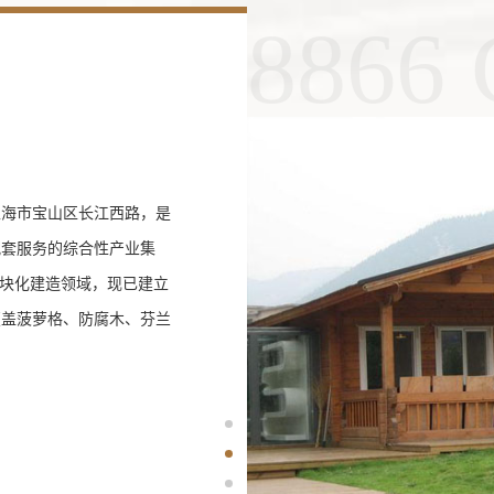
8866
于上海市宝山区长江西路，是
配套服务的综合性产业集
模块化建造领域，现已建立
覆盖菠萝格、防腐木、芬兰
京津冀、成渝三大城市群的
30）政策驱动下，全球预制
至2030年的477.5亿美
遇，持续推动国内装配式建