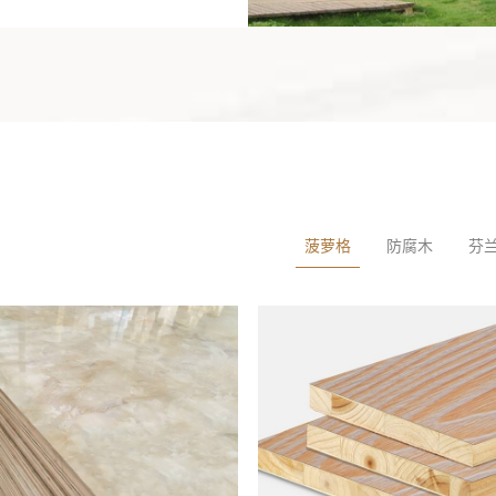
866体育官网
，了解公司最
菠萝格
防腐木
芬