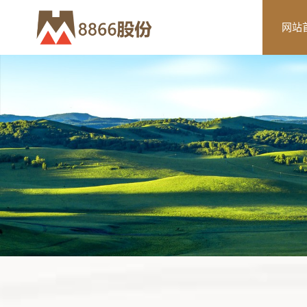
8866
网站
股
份
有
限
公
司
-
装
配
式