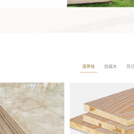
866体育官网
，了解公司最
菠萝格
防腐木
芬