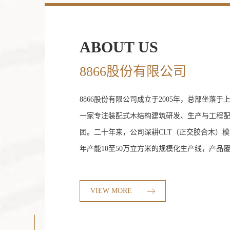
木
结
构
ABOUT US
建
8866股份有限公司
筑
专
8866股份有限公司成立于2005年，总部坐落
家
一家专注装配式木结构建筑研发、生产与工程
团。二十年来，公司深耕CLT（正交胶合木）
年产能10至50万立方米的规模化生产线，产品
木、桑拿木等多个品类，广泛服务于长三角、
建筑开发商及设计院。在"十五五"（2026—20
VIEW MORE
木结构建筑市场规模由2026年的367.9亿美元有望增
元，8866股份有限公司正全力把握这一战略机