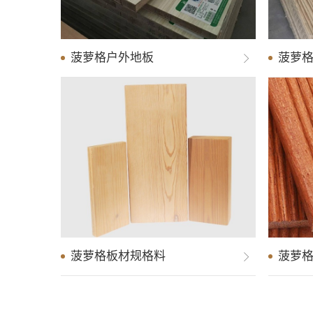
菠萝格户外地板
防腐木户外地板
菠萝
防腐
菠萝格板材规格料
防腐木装配式墙板
菠萝格
防腐