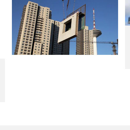
中新网贵州新闻7月9日电（周忠能 欧圣
新
兵）6月19日以来，贵州省三都水族自治县连续遭
遇强降雨，全县直接经济损失约24亿元。其中，
1600余栋房屋不同程度
VIEW MORE