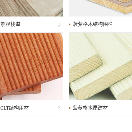
格景观栈道
木景观栈道
菠萝格木结构围栏
防腐木围栏材料
CLT结构用材
木木屋结构材
菠萝格木屋建材
防腐木度假村专用材