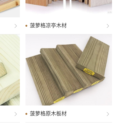
菠萝格凉亭木材
防腐木凉亭建材
菠萝格原木板材
防腐木保障房用材