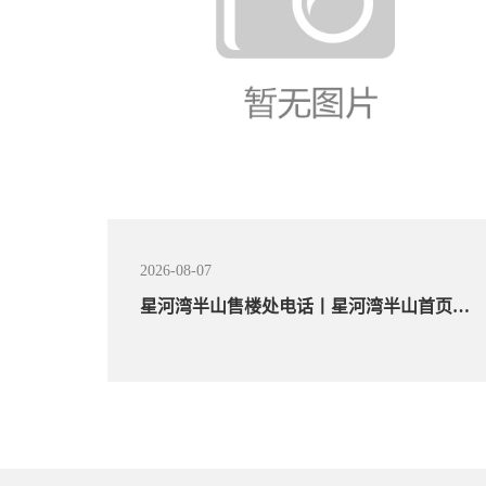
存在安全
8866体育 一座纪念戴安娜王妃的游乐场在
浏览器浏
耗资300万英镑（约 2728万人民币）翻新后于重
半山首页
开放。 这座位于肯辛顿宫花园、献给已故威
尔士王妃的纪念游乐
VIEW MORE
2026-08-07
星河湾半山售楼处电话丨星河湾半山首页网站-营销中心欢迎您楼盘详情-最新价格-户型