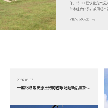
作，将CLT模块化方案
兰木组合体系，兼顾成本
量落地。
VIEW MORE
VIEW MORE
VIEW MORE
2026-08-07
2026-08-07
翻新后重新向儿童开放耗资2728万元
贵州三都：开展全县受灾房屋安全“体检”
一座纪念戴安娜王妃的游乐场翻新后重新向儿童开放耗资2728万元